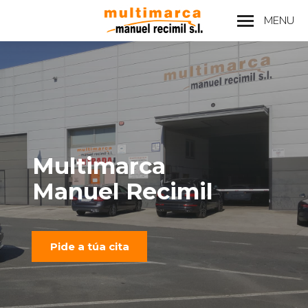
MENU
Multimarca
Manuel Recimil
Pide a túa cita